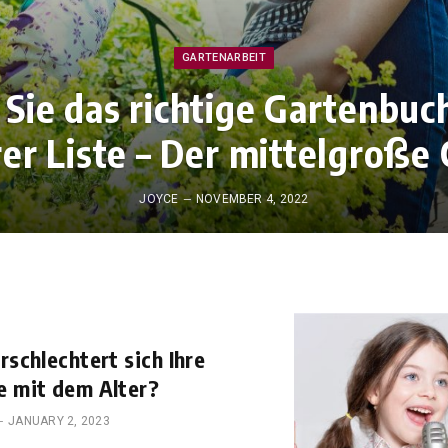
GARTENARBEIT
Sie das richtige Gartenbuc
rer Liste – Der mittelgroße
JOYCE
NOVEMBER 4, 2022
rschlechtert sich Ihre
 mit dem Alter?
JANUARY 2, 2023