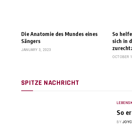
Die Anatomie des Mundes eines
So helf
Sängers
sich in 
zurecht
JANUARY 3, 2023
OCTOBER 1
SPITZE NACHRICHT
LEBENS
So er
BY
JOYC