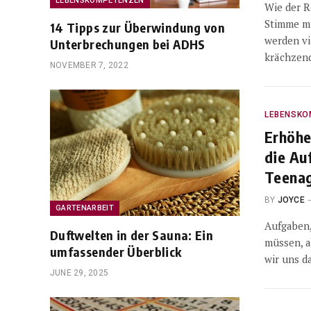
LEBENSKOMPETENZEN
Wie der R
Stimme m
14 Tipps zur Überwindung von
werden vie
Unterbrechungen bei ADHS
krächze
NOVEMBER 7, 2022
LEBENSKO
Erhöhe
die Au
Teena
BY
JOYCE
GARTENARBEIT
Aufgaben, 
Duftwelten in der Sauna: Ein
müssen, a
umfassender Überblick
wir uns d
JUNE 29, 2025