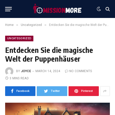
»
»
Home
Uncategorized
Entdecken Sie die magische Welt der Puppenhäuser
UNCATEGORIZED
Entdecken Sie die magische
Welt der Puppenhäuser
BY
JOYCE
MARCH 14, 2024
NO COMMENTS
3 MINS READ
Facebook
Twitter
Pinterest