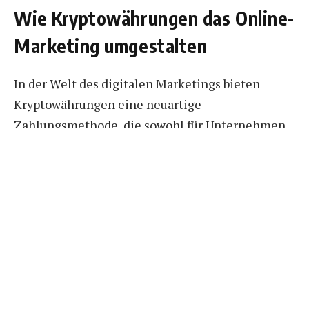
Wie Kryptowährungen das Online-
Marketing umgestalten
In der Welt des digitalen Marketings bieten
Kryptowährungen eine neuartige
Zahlungsmethode, die sowohl für Unternehmen
als auch für Kunden Vorteile bietet. Die
Technologie hinter diesen digitalen Währungen
sorgt für Transaktionen die nicht nur sicherer
sind, sondern auch eine höhere Transparenz
bieten. Für Kunden bedeutet das ein verbessertes
Einkaufserlebnis, während Händler von
geringeren Gebühren und dem Wegfall von
Rückbuchungen profitieren können. Tatsächlich